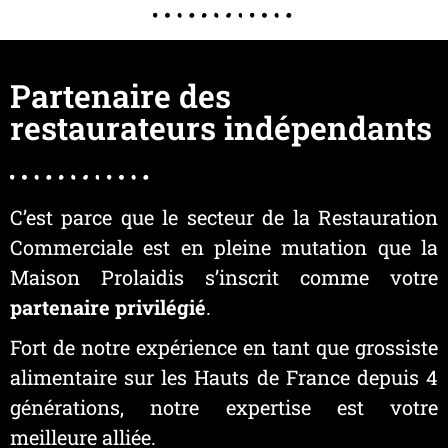
Contact
VOS METIERS
Partenaire des
Restauration Commerciale
restaurateurs indépendants
Crémiers – Artisans
NOTRE OFFRE
C’est parce que le secteur de la Restauration
Crèmerie
Commerciale est en pleine mutation que la
Boucherie
Maison Prolaidis s’inscrit comme votre
Charcuterie
partenaire privilégié
.
Fort de notre expérience en tant que grossiste
Surgelés
alimentaire sur les Hauts de France depuis 4
Epicerie / Produits non alimentaires
générations, notre expertise est votre
Nos recettes de cuisine
meilleure alliée.