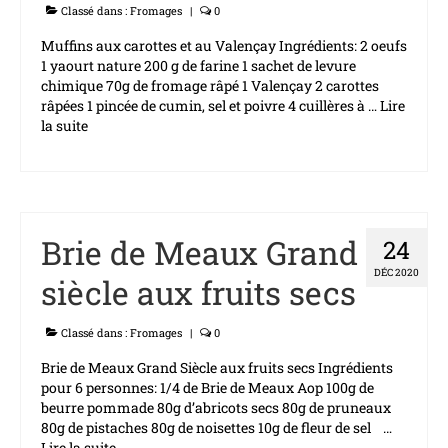
Classé dans :
Fromages
|
0
RECRUTEMENT
Muffins aux carottes et au Valençay Ingrédients: 2 oeufs
Nos offres d’emploi
1 yaourt nature 200 g de farine 1 sachet de levure
chimique 70g de fromage râpé 1 Valençay 2 carottes
COMMANDE EN LIGNE
râpées 1 pincée de cumin, sel et poivre 4 cuillères à …
Lire
la suite­­
Brie de Meaux Grand
24
DÉC 2020
siècle aux fruits secs
Classé dans :
Fromages
|
0
Brie de Meaux Grand Siècle aux fruits secs Ingrédients
pour 6 personnes: 1/4 de Brie de Meaux Aop 100g de
beurre pommade 80g d’abricots secs 80g de pruneaux
80g de pistaches 80g de noisettes 10g de fleur de sel …
Lire la suite­­