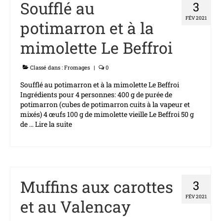
Soufflé au
3
Contact
FÉV 2021
potimarron et à la
VOS METIERS
mimolette Le Beffroi
Restauration Commerciale
Classé dans :
Fromages
|
0
Crémiers – Artisans
Soufflé au potimarron et à la mimolette Le Beffroi
NOTRE OFFRE
Ingrédients pour 4 personnes: 400 g de purée de
potimarron (cubes de potimarron cuits à la vapeur et
Crèmerie
mixés) 4 œufs 100 g de mimolette vieille Le Beffroi 50 g
de …
Lire la suite­­
Boucherie
Charcuterie
Surgelés
Muffins aux carottes
3
Epicerie / Produits non alimentaires
FÉV 2021
et au Valencay
Nos recettes de cuisine