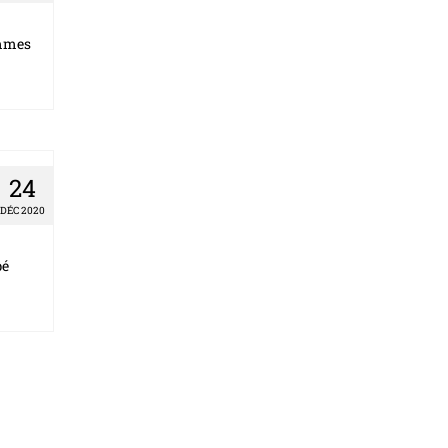
ommes
24
DÉC 2020
pé